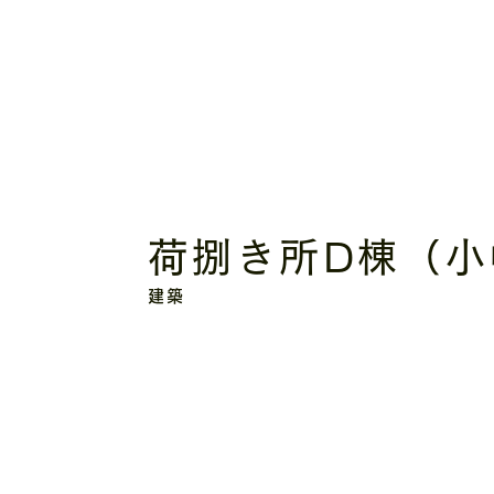
荷捌き所D棟（小
建築